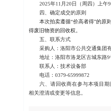
2025
年
11
月
20
日（周四）上午
9
四
、确定成交的原则
本次拍卖遵循
“
价高者得
”
的原
得废旧物资的回收权。
五
、联系方式
采购人：洛阳市公共交通集团
地址：洛阳市洛龙区古城东路
9
联系人：
技术设备部
电话：
0379-65999872
六
、请
回收
商
在参与本项目期
相关澄清或变更等信息。