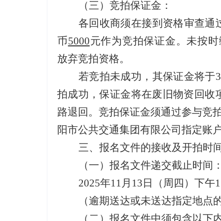
（三）
竞拍保证金
：
各回收商须在接到资格审查通
币
5000
元作为竞拍保证金。未按时
放弃竞拍资格。
若竞拍未成功，其保证金将于
3
拍成功，保证金将在废旧物资回收
路退回。竞拍保证金须通过参与竞
阳市公共交通集团有限公司指定账
三
、
报名
文件的接收及开
拍
时
（一）
报名文件递交截止时间
202
5
年
11
月
13
日（周四）下午
1
（逾期送达或未送达指定地点
（二）报名文件中须包含以下