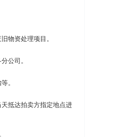
废旧物资处理
项目。
各分公司。
胎
等
。
当天抵达拍卖方指定地点进
。