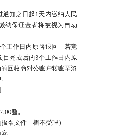
过通知之日起
1
天内缴纳人民
缴纳保证金者将被视为自动
个工作日内原路退回；若竞
项目完成后的
3
个工作日内原
拍的回收商对公账户转账至洛
户。
间
：
7:00
整。
的报名文件，概不受理）
内容
：