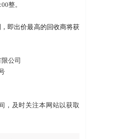
:00
整。
则，即出价最高的回收商将获
有限公司
号
间
，
及时关注本网站
以
获取