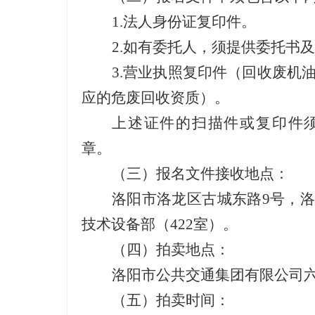
1.
法人身份证复印件。
2.
如有委托人，须提供委托书及
3.
营业执照复印件（回收废机
应的危废回收资质）。
上述证件的扫描件或复印件
章。
（三）
报名
文件接收地点
：
洛阳市洛龙区古城东路
9
号
，
技术设备部
（
422
室）
。
（四）
拍卖地点：
洛阳市公共交通集团有限公司
（五）
拍卖时间：