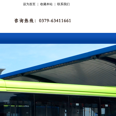
设为首页
|
收藏本站
|
联系我们