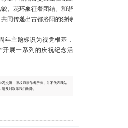
风貌。花环象征着团结、和谐
，共同传递出古都洛阳的独特
0周年主题标识为视觉根基，
程”开展一系列的庆祝纪念活
学习交流，版权归原作者所有，并不代表我站
，请及时联系我们删除。