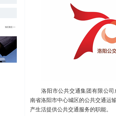
MORE>>
洛阳市公共交通集团有限公司
南省洛阳市中心城区的公共交通运
产生活提供公共交通服务的职能。