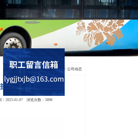
当前位置:
首页
>
公司动态
年主题标识正式发布
25-01-07 浏览次数：5898