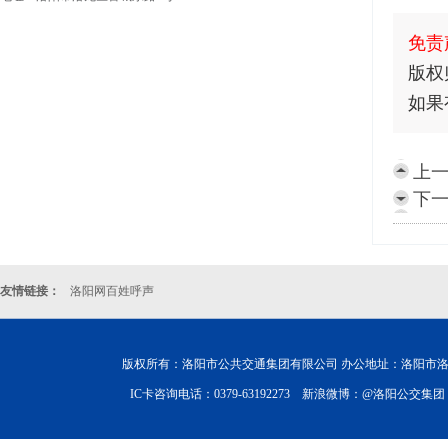
免责
版权
如果
上
下
友情链接：
洛阳网百姓呼声
版权所有：洛阳市公共交通集团有限公司 办公地址：洛阳市洛龙区古城
IC卡咨询电话：0379-63192273 新浪微博：@洛阳公交集